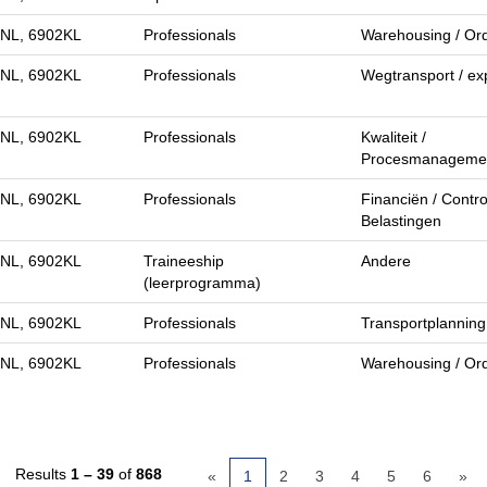
 NL, 6902KL
Professionals
Warehousing / Ord
 NL, 6902KL
Professionals
Wegtransport / ex
 NL, 6902KL
Professionals
Kwaliteit /
Procesmanageme
 NL, 6902KL
Professionals
Financiën / Control
Belastingen
 NL, 6902KL
Traineeship
Andere
(leerprogramma)
 NL, 6902KL
Professionals
Transportplanning
 NL, 6902KL
Professionals
Warehousing / Ord
Results
1 – 39
of
868
«
1
2
3
4
5
6
»