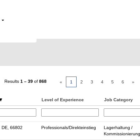
e
Results
1 – 39
of
868
«
1
2
3
4
5
6
»
Level of Experience
Job Category
, DE, 66802
Professionals/Direkteinstieg
Lagerhaltung /
Kommissionierun