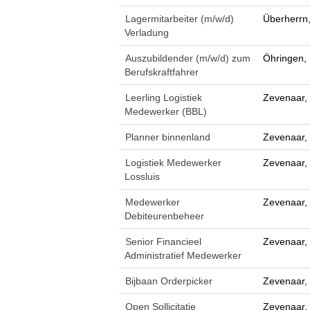
Lagermitarbeiter (m/w/d)
Überherrn
Verladung
Auszubildender (m/w/d) zum
Öhringen,
Berufskraftfahrer
Leerling Logistiek
Zevenaar,
Medewerker (BBL)
Planner binnenland
Zevenaar,
Logistiek Medewerker
Zevenaar,
Lossluis
Medewerker
Zevenaar,
Debiteurenbeheer
Senior Financieel
Zevenaar,
Administratief Medewerker
Bijbaan Orderpicker
Zevenaar,
Open Sollicitatie
Zevenaar,