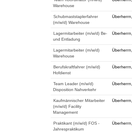
Warehouse
Schubmaststaplerfahrer
Überherrn
(m/w/d) Warehouse
Lagermitarbeiter (m/w/d) Be-
Überherrn
und Entladung
Lagermitarbeiter (m/w/d)
Überherrn
Warehouse
Berufskraftfahrer (m/w/d)
Überherrn
Hofdienst
Team Leader (m/w/d)
Überherrn
Disposition Nahverkehr
Kaufmännischer Mitarbeiter
Überherrn
(m/w/d) Facility
Management
Praktikant (m/w/d) FOS -
Überherrn
Jahrespraktikum