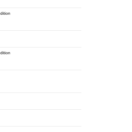
dition
g
dition
g
g