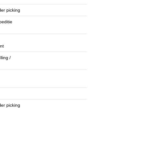
er picking
peditie
nt
ling /
er picking