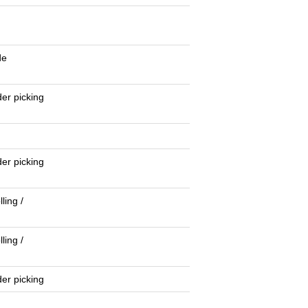
g
de
er picking
er picking
ling /
ling /
er picking