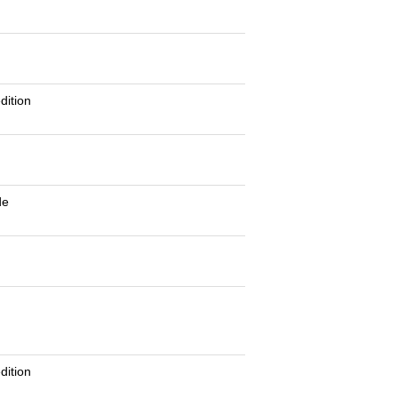
g
g
dition
g
de
dition