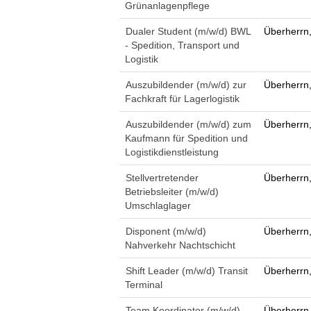
Grünanlagenpflege
Dualer Student (m/w/d) BWL
Überherrn
- Spedition, Transport und
Logistik
Auszubildender (m/w/d) zur
Überherrn
Fachkraft für Lagerlogistik
Auszubildender (m/w/d) zum
Überherrn
Kaufmann für Spedition und
Logistikdienstleistung
Stellvertretender
Überherrn
Betriebsleiter (m/w/d)
Umschlaglager
Disponent (m/w/d)
Überherrn
Nahverkehr Nachtschicht
Shift Leader (m/w/d) Transit
Überherrn
Terminal
Team Koordinator (m/w/d)
Überherrn