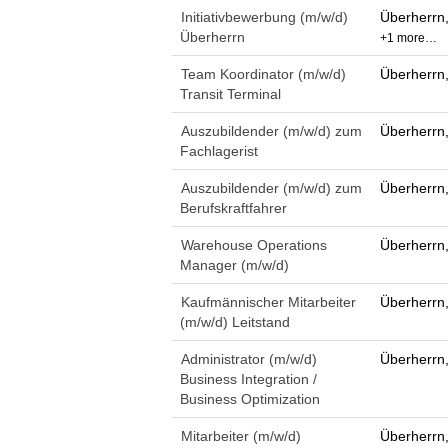
Initiativbewerbung (m/w/d)
Überherrn
Überherrn
+1 more…
Team Koordinator (m/w/d)
Überherrn
Transit Terminal
Auszubildender (m/w/d) zum
Überherrn
Fachlagerist
Auszubildender (m/w/d) zum
Überherrn
Berufskraftfahrer
Warehouse Operations
Überherrn
Manager (m/w/d)
Kaufmännischer Mitarbeiter
Überherrn
(m/w/d) Leitstand
Administrator (m/w/d)
Überherrn
Business Integration /
Business Optimization
Mitarbeiter (m/w/d)
Überherrn