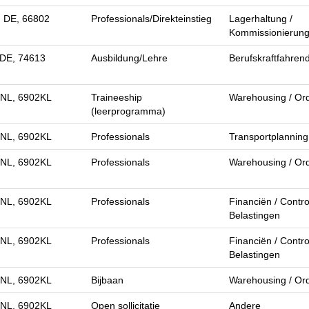
, DE, 66802
Professionals/Direkteinstieg
Lagerhaltung /
Kommissionierun
 DE, 74613
Ausbildung/Lehre
Berufskraftfahren
 NL, 6902KL
Traineeship
Warehousing / Ord
(leerprogramma)
 NL, 6902KL
Professionals
Transportplanning
 NL, 6902KL
Professionals
Warehousing / Ord
 NL, 6902KL
Professionals
Financiën / Control
Belastingen
 NL, 6902KL
Professionals
Financiën / Control
Belastingen
 NL, 6902KL
Bijbaan
Warehousing / Ord
 NL, 6902KL
Open sollicitatie
Andere