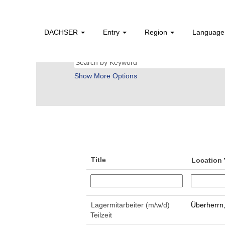
(current
Home
|
at DACHSER SE
page)
DACHSER
Search results for
Entry
Region
Languag
"".
Show More Options
Title
Location
Lagermitarbeiter (m/w/d)
Überherrn
Teilzeit