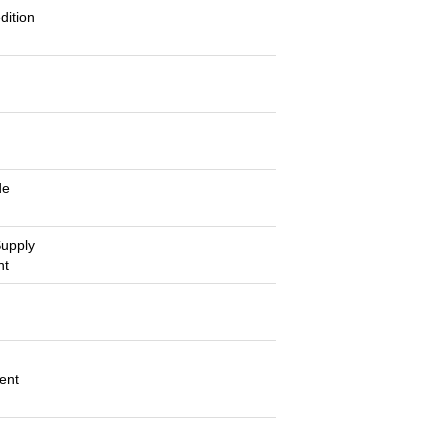
dition
g
g
de
Supply
nt
ent