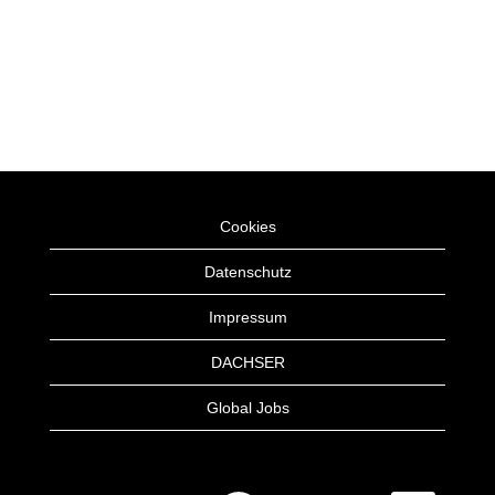
Cookies
Datenschutz
Impressum
DACHSER
Global Jobs
W
W
W