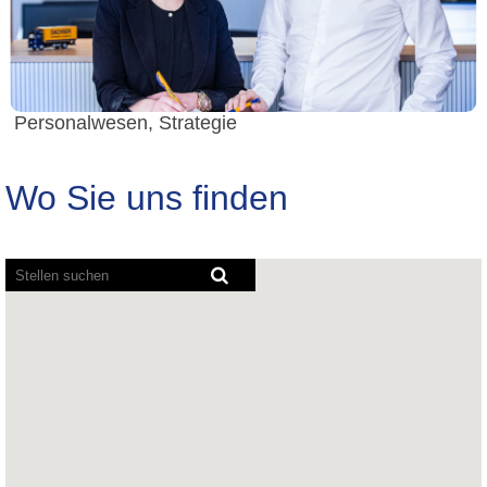
Personalwesen, Strategie
Wo Sie uns finden
Bildschirmausleseprogramme
können
die
folgende
durchsuchbare
Karte
nicht
lesen.