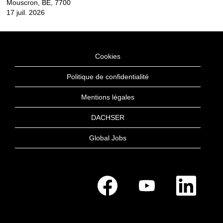
Mouscron, BE, 7700
17 juil. 2026
Cookies
Politique de confidentialité
Mentions légales
DACHSER
Global Jobs
S
S
S
’
’
’
o
o
o
u
u
u
v
v
v
r
r
r
e
e
e