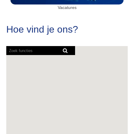
Vacatures
Hoe vind je ons?
Screenreaders
kunnen
de
volgende
doorzoekbare
kaart
niet
lezen.