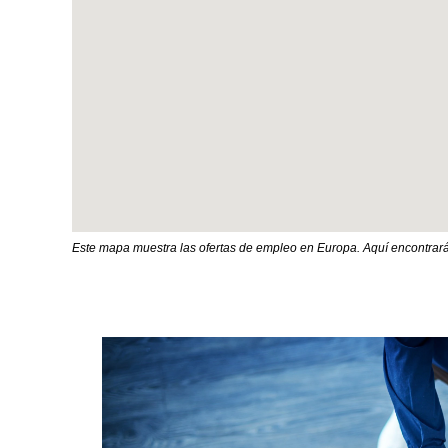
mapa
con
opción
de
búsqueda.
Este mapa muestra las ofertas de empleo en Europa. Aquí encontrará