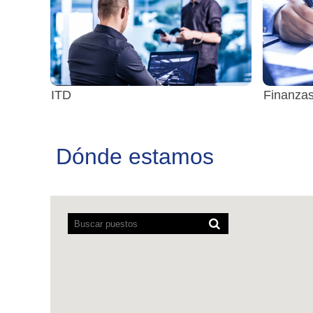
ITD
Finanzas
Dónde estamos
Los
lectores
de
pantalla
no
pueden
leer
el
siguiente