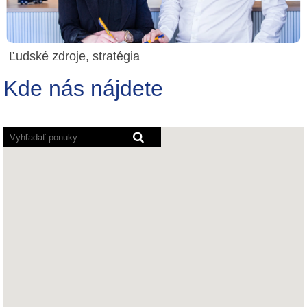
Ľudské zdroje, stratégia
Kde nás nájdete
Programy
pre
čítanie
obrazovky
načítajú
nasledujúcu
prehľadávateľnú
mapu.