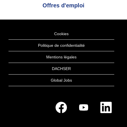
Offres d'emploi
Cookies
Politique de confidentialité
Mentions légales
DACHSER
Global Jobs
S
S
S
’
’
’
o
o
o
u
u
u
v
v
v
r
r
r
e
e
e