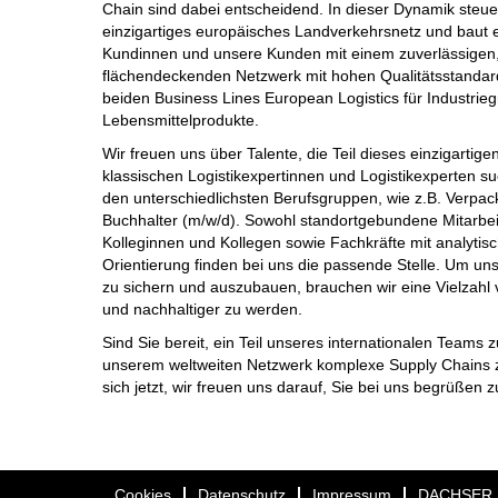
Chain sind dabei entscheidend. In dieser Dynamik ste
einzigartiges europäisches Landverkehrsnetz und baut 
Kundinnen und unsere Kunden mit einem zuverlässigen,
flächendeckenden Netzwerk mit hohen Qualitätsstandard
beiden Business Lines European Logistics für Industrieg
Lebensmittelprodukte.
Wir freuen uns über Talente, die Teil dieses einzigartig
klassischen Logistikexpertinnen und Logistikexperten s
den unterschiedlichsten Berufsgruppen, wie z.B. Verpa
Buchhalter (m/w/d). Sowohl standortgebundene Mitarbei
Kolleginnen und Kollegen sowie Fachkräfte mit analytis
Orientierung finden bei uns die passende Stelle. Um uns
zu sichern und auszubauen, brauchen wir eine Vielzahl v
und nachhaltiger zu werden.
Sind Sie bereit, ein Teil unseres internationalen Team
unserem weltweiten Netzwerk komplexe Supply Chains z
sich jetzt, wir freuen uns darauf, Sie bei uns begrüßen z
Cookies
Datenschutz
Impressum
DACHSER