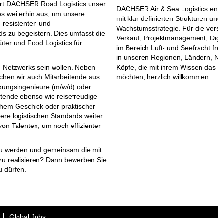
uert DACHSER Road Logistics unser
DACHSER Air & Sea Logistics ent
es weiterhin aus, um unsere
mit klar definierten Strukturen u
 resistenten und
Wachstumsstrategie. Für die ver
s zu begeistern. Dies umfasst die
Verkauf, Projektmanagement, Digi
üter und Food Logistics für
im Bereich Luft- und Seefracht f
in unseren Regionen, Ländern, N
en Netzwerks sein wollen. Neben
Köpfe, die mit ihrem Wissen das
uchen wir auch Mitarbeitende aus
möchten, herzlich willkommen.
ckungsingenieure (m/w/d) oder
tende ebenso wie reisefreudige
chem Geschick oder praktischer
ere logistischen Standards weiter
on Talenten, um noch effizienter
s zu werden und gemeinsam die mit
u realisieren? Dann bewerben Sie
u dürfen.
Global Jobs