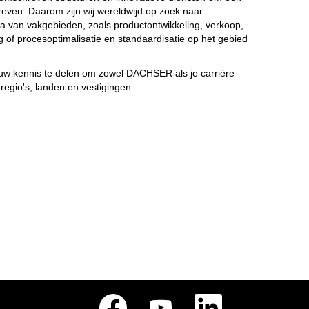
reven. Daarom zijn wij wereldwijd op zoek naar
a van vakgebieden, zoals productontwikkeling, verkoop,
g of procesoptimalisatie en standaardisatie op het gebied
ouw kennis te delen om zowel DACHSER als je carrière
 regio's, landen en vestigingen.
O
O
O
p
p
p