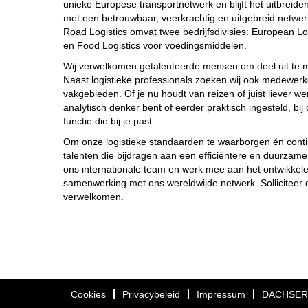
unieke Europese transportnetwerk en blijft het uitbreid
met een betrouwbaar, veerkrachtig en uitgebreid netwer
Road Logistics omvat twee bedrijfsdivisies: European Lo
en Food Logistics voor voedingsmiddelen.
Wij verwelkomen getalenteerde mensen om deel uit te m
Naast logistieke professionals zoeken wij ook medewerk
vakgebieden. Of je nu houdt van reizen of juist liever wer
analytisch denker bent of eerder praktisch ingesteld, bi
functie die bij je past.
Om onze logistieke standaarden te waarborgen én contin
talenten die bijdragen aan een efficiëntere en duurza
ons internationale team en werk mee aan het ontwikkele
samenwerking met ons wereldwijde netwerk. Solliciteer da
verwelkomen.
Cookies
Privacybeleid
Impressum
DACHSER