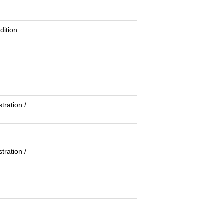
dition
tration /
tration /