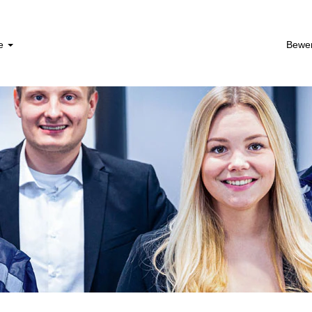
he
Bewe