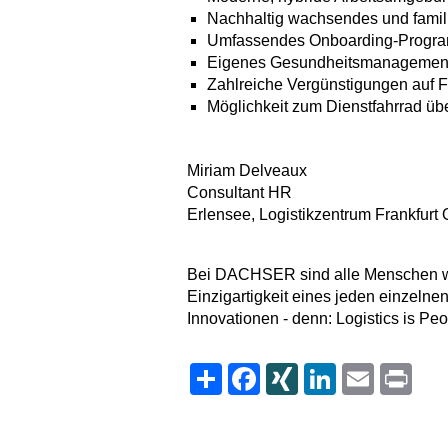
Nachhaltig wachsendes und famili
Umfassendes Onboarding-Progr
Eigenes Gesundheitsmanagemen
Zahlreiche Vergünstigungen auf Fr
Möglichkeit zum Dienstfahrrad ü
Miriam Delveaux
Consultant HR
Erlensee, Logistikzentrum Frankfu
Bei DACHSER sind alle Menschen wil
Einzigartigkeit eines jeden einzelnen
Innovationen - denn: Logistics is Peo
Share
Facebook
XING
LinkedIn
Email
Print