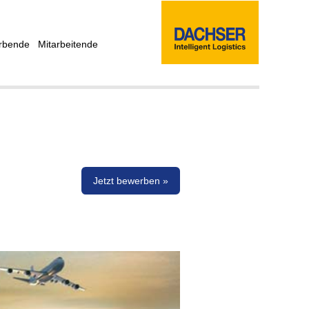
rbende
Mitarbeitende
Jetzt bewerben »