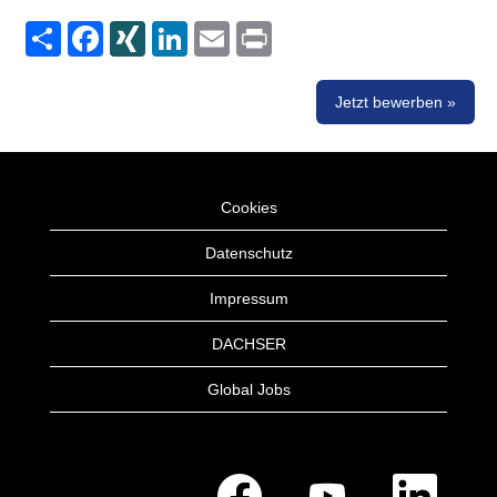
Share
Facebook
XING
LinkedIn
Email
Print
Jetzt bewerben »
Cookies
Datenschutz
Impressum
DACHSER
Global Jobs
W
W
W
i
i
i