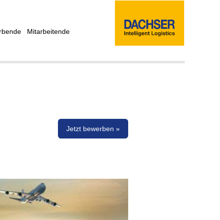
rbende
Mitarbeitende
Jetzt bewerben »