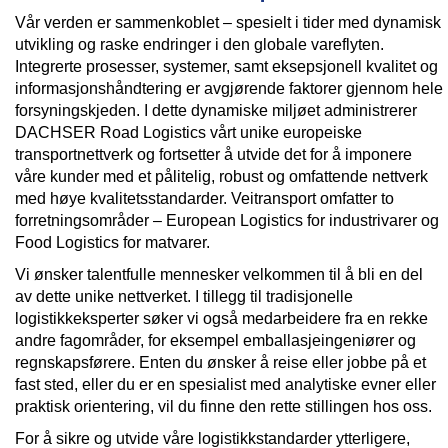
Vår verden er sammenkoblet – spesielt i tider med dynamisk
utvikling og raske endringer i den globale vareflyten.
Integrerte prosesser, systemer, samt eksepsjonell kvalitet og
informasjonshåndtering er avgjørende faktorer gjennom hele
forsyningskjeden. I dette dynamiske miljøet administrerer
DACHSER Road Logistics vårt unike europeiske
transportnettverk og fortsetter å utvide det for å imponere
våre kunder med et pålitelig, robust og omfattende nettverk
med høye kvalitetsstandarder. Veitransport omfatter to
forretningsområder – European Logistics for industrivarer og
Food Logistics for matvarer.
Vi ønsker talentfulle mennesker velkommen til å bli en del
av dette unike nettverket. I tillegg til tradisjonelle
logistikkeksperter søker vi også medarbeidere fra en rekke
andre fagområder, for eksempel emballasjeingeniører og
regnskapsførere. Enten du ønsker å reise eller jobbe på et
fast sted, eller du er en spesialist med analytiske evner eller
praktisk orientering, vil du finne den rette stillingen hos oss.
For å sikre og utvide våre logistikkstandarder ytterligere,