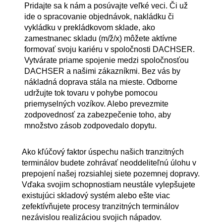
Pridajte sa k nám a posúvajte veľké veci. Či už
ide o spracovanie objednávok, nakládku či
vykládku v prekládkovom sklade, ako
zamestnanec skladu (m/ž/x) môžete aktívne
formovať svoju kariéru v spoločnosti DACHSER.
Vytvárate priame spojenie medzi spoločnosťou
DACHSER a našimi zákazníkmi. Bez vás by
nákladná doprava stála na mieste. Odborne
udržujte tok tovaru v pohybe pomocou
priemyselných vozíkov. Alebo prevezmite
zodpovednosť za zabezpečenie toho, aby
množstvo zásob zodpovedalo dopytu.
Ako kľúčový faktor úspechu našich tranzitných
terminálov budete zohrávať neoddeliteľnú úlohu v
prepojení našej rozsiahlej siete pozemnej dopravy.
Vďaka svojim schopnostiam neustále vylepšujete
existujúci skladový systém alebo ešte viac
zefektívňujete procesy tranzitných terminálov
nezávislou realizáciou svojich nápadov.