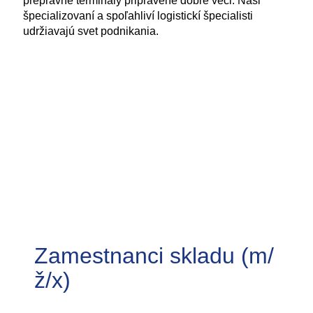
prepravné terminály pripravené dobré veci. Naši
špecializovaní a spoľahliví logistickí špecialisti
udržiavajú svet podnikania.
Zamestnanci skladu (m/
ž/x)