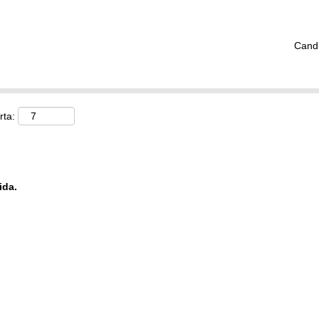
Cand
rta:
ida.