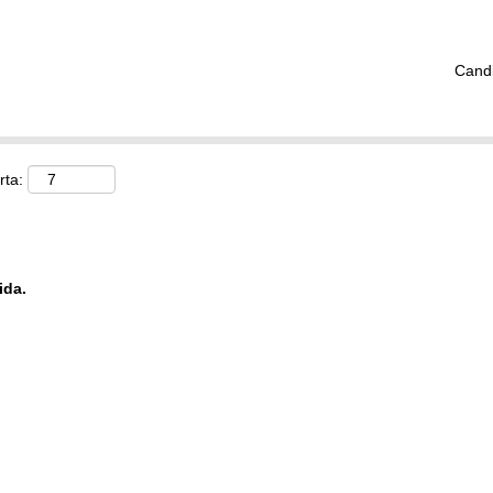
Cand
rta:
ida.