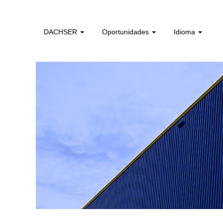
gestao_de_instalacoes_pt
DACHSER
Oportunidades
Idioma