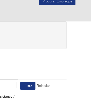
Reiniciar
sistance /
f