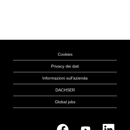
Cookies
Privacy dei dati
Informazioni sull’azienda
DACHSER
Global jobs
S
S
S
i
i
i