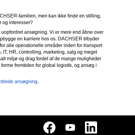
ACHSER-familien, men kan ikke finde en stilling,
r og interesser?
en uopfordret ansøgning. Vi er mere end åbne over
t opbygge en karriere hos os. DACHSER tilbyder
n for alle operationelle områder inden for transport
 IT, HR, controlling, marketing, salg og meget
onalt miljø og drag fordel af de mange muligheder
rme fremtiden for global logistik, og ansøg i
fordrede ansøgning
.
Å
Å
Å
b
b
b
n
n
n
e
e
e