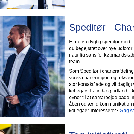
Speditør - Char
Er du en dygtig speditør med fla
du begejstret over nye udfordr
naturlig sans for købmandskab?
team!
Som Speditør i charterafdelin
vores charterimport og -eksport
stor kontaktflade og vil dagli
kollegaer fra ind- og udland. D
evner til at samarbejde både in
åben og ærlig kommunikation 
kollegaer. Interesseret?
Søg st