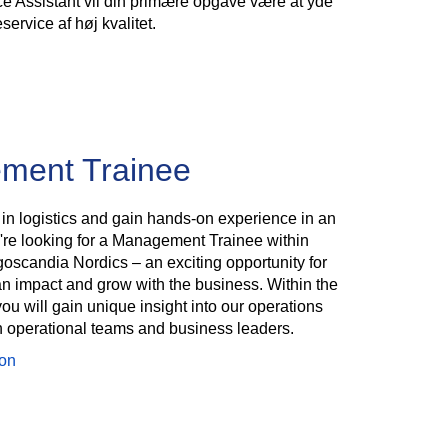
ce Assistant vil din primære opgave være at yde
ervice af høj kvalitet.
ment Trainee
 in logistics and gain hands-on experience in an
're looking for a Management Trainee within
goscandia Nordics – an exciting opportunity for
 impact and grow with the business. Within the
u will gain unique insight into our operations
h operational teams and business leaders.
ion