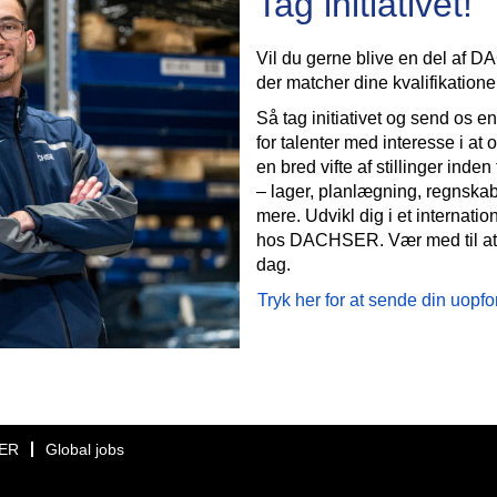
Tag initiativet!
Vil du gerne blive en del af D
der matcher dine kvalifikatione
Så tag initiativet og send os 
for talenter med interesse i a
en bred vifte af stillinger inde
– lager, planlægning, regnskab,
mere. Udvikl dig i et internati
hos DACHSER. Vær med til at fo
dag.
Tryk her for at sende din uop
ER
Global jobs