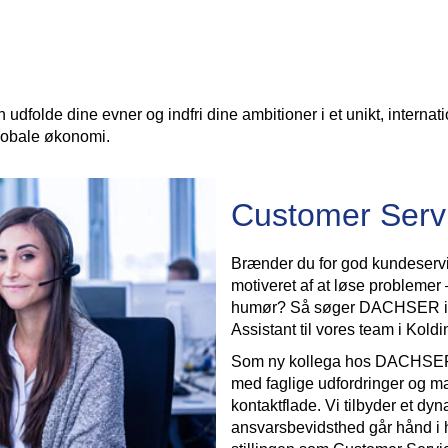
udfolde dine evner og indfri dine ambitioner i et unikt, internati
 globale økonomi.
Customer Servi
Brænder du for god kundeservic
motiveret af at løse problemer
humør? Så søger DACHSER i ø
Assistant til vores team i Koldi
Som ny kollega hos DACHSER 
med faglige udfordringer og ma
kontaktflade. Vi tilbyder et dy
ansvarsbevidsthed går hånd i