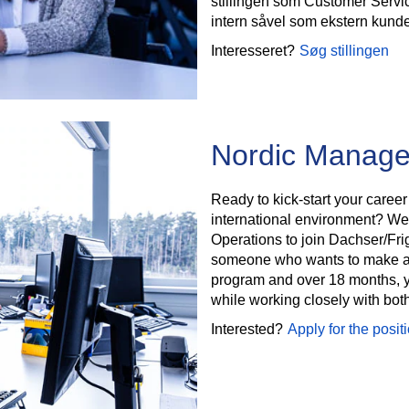
stillingen som Customer Servi
intern såvel som ekstern kundes
Interesseret?
Søg stillingen
Nordic Manage
Ready to kick-start your career
international environment? We
Operations to join Dachser/Fri
someone who wants to make an
program and over 18 months, yo
while working closely with bot
Interested?
Apply for the posit