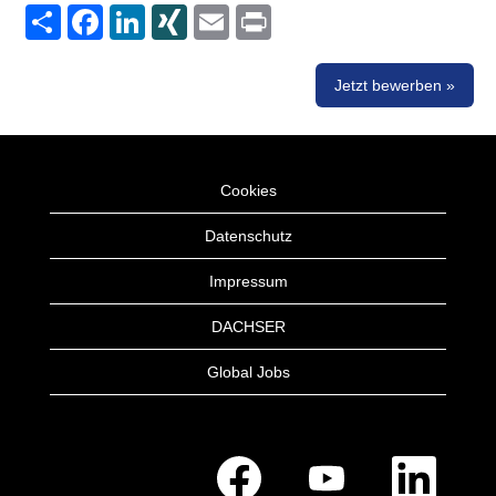
Share
Facebook
LinkedIn
XING
Email
Print
Jetzt bewerben »
Cookies
Datenschutz
Impressum
DACHSER
Global Jobs
W
W
W
i
i
i
r
r
r