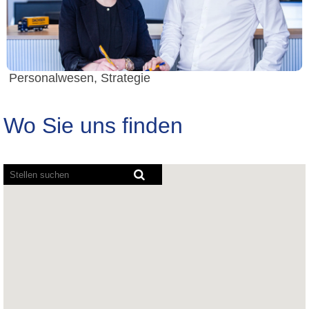
Personalwesen, Strategie
Wo Sie uns finden
Bildschirmausleseprogramme
können
die
folgende
durchsuchbare
Karte
nicht
lesen.