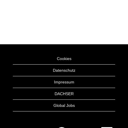
Cookies
Datenschutz
Impressum
DACHSER
Global Jobs
W
W
W