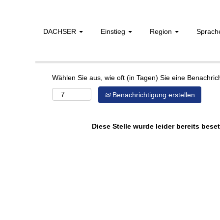
DACHSER
Einstieg
Region
Sprac
Mehr Optionen anzeigen
Wählen Sie aus, wie oft (in Tagen) Sie eine Benachri
Benachrichtigung erstellen
Diese Stelle wurde leider bereits beset