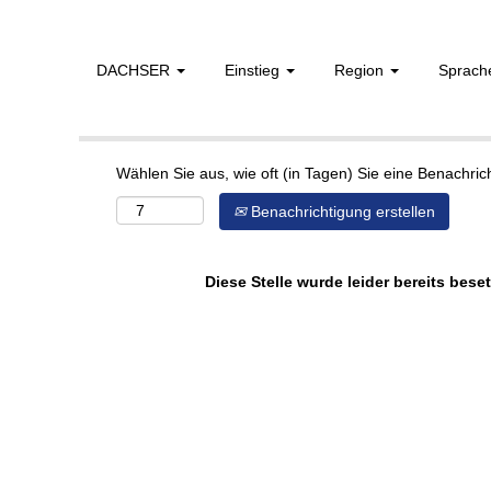
DACHSER
Einstieg
Region
Sprac
Mehr Optionen anzeigen
Wählen Sie aus, wie oft (in Tagen) Sie eine Benachri
Benachrichtigung erstellen
Diese Stelle wurde leider bereits beset