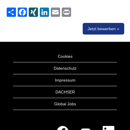
Share
Facebook
XING
LinkedIn
Email
Print
Jetzt bewerben »
Cookies
Datenschutz
Impressum
DACHSER
Global Jobs
W
W
W