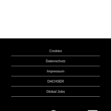
Cookies
Datenschutz
Impressum
DACHSER
Global Jobs
W
W
W