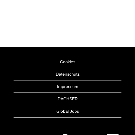
Cookies
Datenschutz
Impressum
DACHSER
Global Jobs
W
W
W