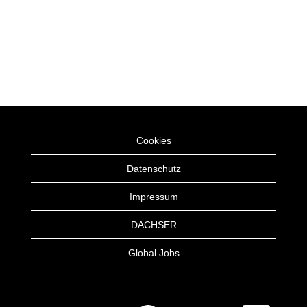
Cookies
Datenschutz
Impressum
DACHSER
Global Jobs
W
W
W