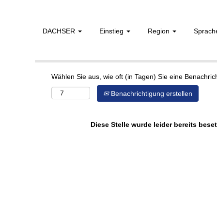
DACHSER
Einstieg
Region
Sprac
Mehr Optionen anzeigen
Wählen Sie aus, wie oft (in Tagen) Sie eine Benachri
Benachrichtigung erstellen
Diese Stelle wurde leider bereits beset