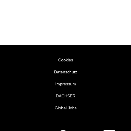
Cookies
Datenschutz
Impressum
DACHSER
Global Jobs
W
W
W