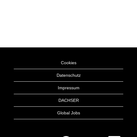
Cookies
Datenschutz
Impressum
DACHSER
Global Jobs
W
W
W