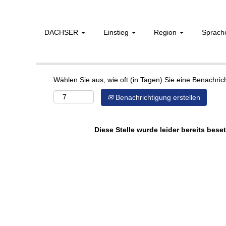
DACHSER
Einstieg
Region
Sprac
Mehr Optionen anzeigen
Wählen Sie aus, wie oft (in Tagen) Sie eine Benachri
Benachrichtigung erstellen
Diese Stelle wurde leider bereits beset