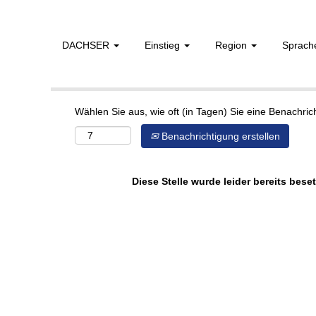
DACHSER
Einstieg
Region
Sprac
Mehr Optionen anzeigen
Wählen Sie aus, wie oft (in Tagen) Sie eine Benachri
Benachrichtigung erstellen
Diese Stelle wurde leider bereits beset