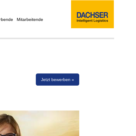
rbende
Mitarbeitende
Jetzt bewerben »