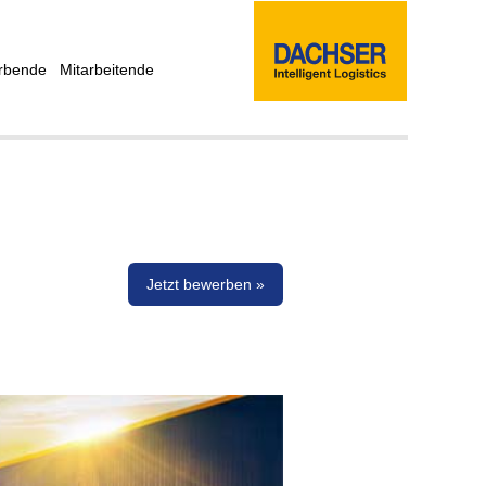
rbende
Mitarbeitende
Jetzt bewerben »