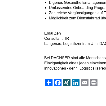
Eigenes Gesundheitsmanagement,
Umfassendes Onboarding-Progr
Zahlreiche Vergünstigungen auf Fr
Möglichkeit zum Dienstfahrrad ü
Erdal Zeh
Consultant HR
Langenau, Logistikzentrum Ulm, 
Bei DACHSER sind alle Menschen wil
Einzigartigkeit eines jeden einzelnen
Innovationen - denn: Logistics is Peo
Share
Facebook
XING
LinkedIn
Email
Print