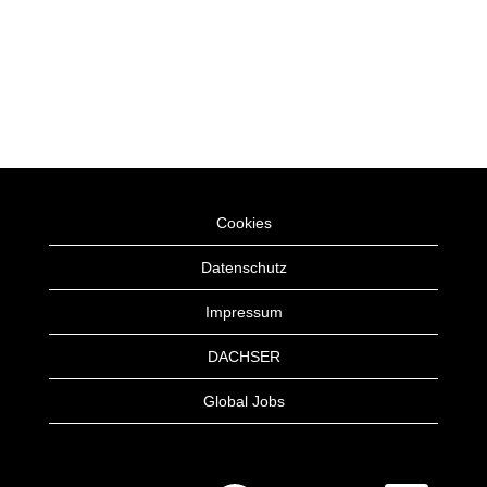
Cookies
Datenschutz
Impressum
DACHSER
Global Jobs
W
W
W