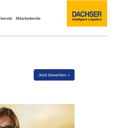
rbende
Mitarbeitende
Jetzt bewerben »