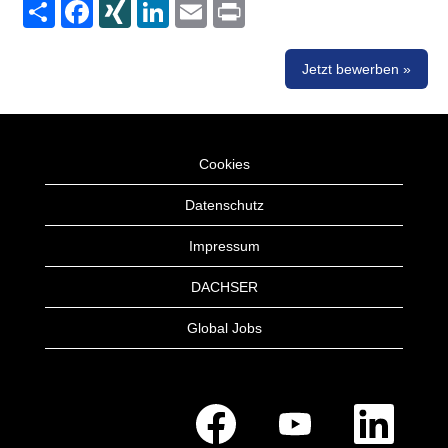
Share
Facebook
XING
LinkedIn
Email
Print
Jetzt bewerben »
Cookies
Datenschutz
Impressum
DACHSER
Global Jobs
W
W
W
i
i
i
r
r
r