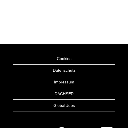
Cookies
Datenschutz
Impressum
DACHSER
Global Jobs
W
W
W