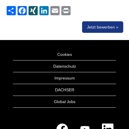
Share
Facebook
XING
LinkedIn
Email
Print
Jetzt bewerben »
Cookies
Datenschutz
Impressum
DACHSER
Global Jobs
W
W
W
i
i
i