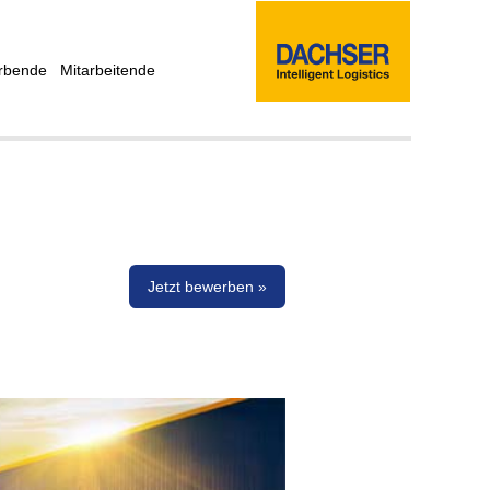
rbende
Mitarbeitende
Jetzt bewerben »