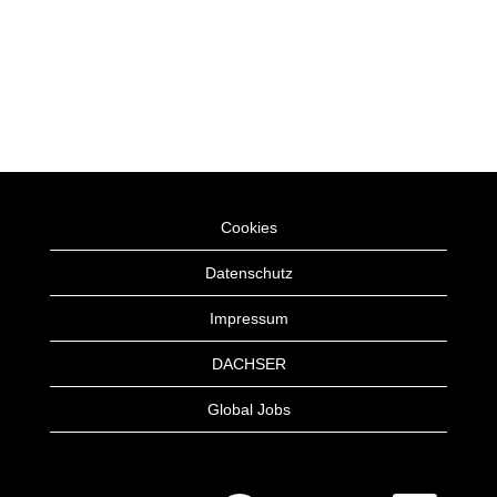
Cookies
Datenschutz
Impressum
DACHSER
Global Jobs
W
W
W