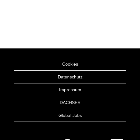
Cookies
Datenschutz
Impressum
DACHSER
Global Jobs
W
W
W