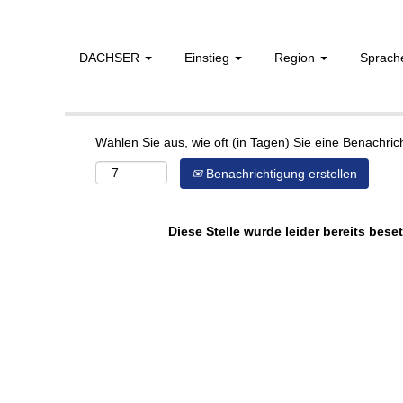
DACHSER
Einstieg
Region
Sprac
Mehr Optionen anzeigen
Wählen Sie aus, wie oft (in Tagen) Sie eine Benachri
Benachrichtigung erstellen
Diese Stelle wurde leider bereits beset