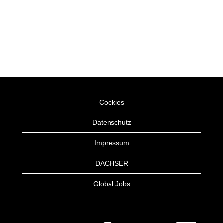
Cookies
Datenschutz
Impressum
DACHSER
Global Jobs
W
W
W