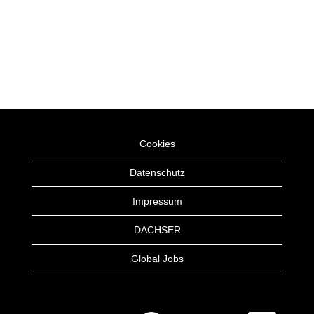
Cookies
Datenschutz
Impressum
DACHSER
Global Jobs
W
W
W