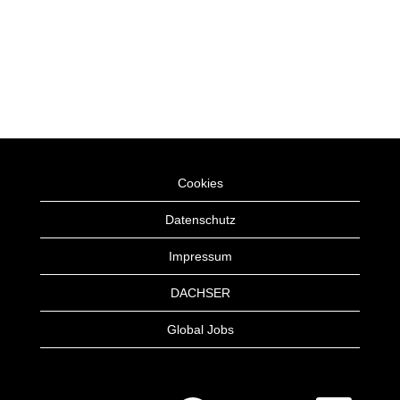
Cookies
Datenschutz
Impressum
DACHSER
Global Jobs
W
W
W